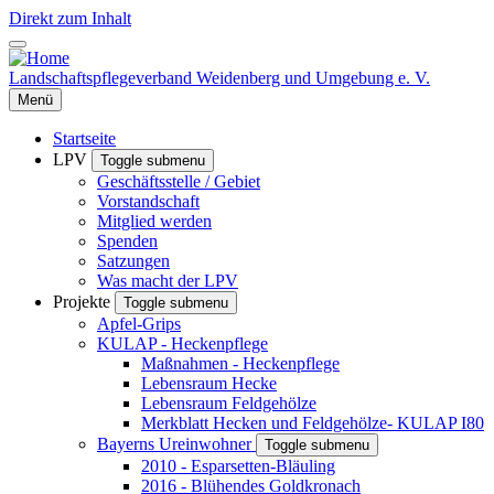
Direkt zum Inhalt
Landschaftspflegeverband Weidenberg und Umgebung e. V.
Menü
Startseite
LPV
Toggle submenu
Geschäftsstelle / Gebiet
Vorstandschaft
Mitglied werden
Spenden
Satzungen
Was macht der LPV
Projekte
Toggle submenu
Apfel-Grips
KULAP - Heckenpflege
Maßnahmen - Heckenpflege
Lebensraum Hecke
Lebensraum Feldgehölze
Merkblatt Hecken und Feldgehölze- KULAP I80
Bayerns Ureinwohner
Toggle submenu
2010 - Esparsetten-Bläuling
2016 - Blühendes Goldkronach