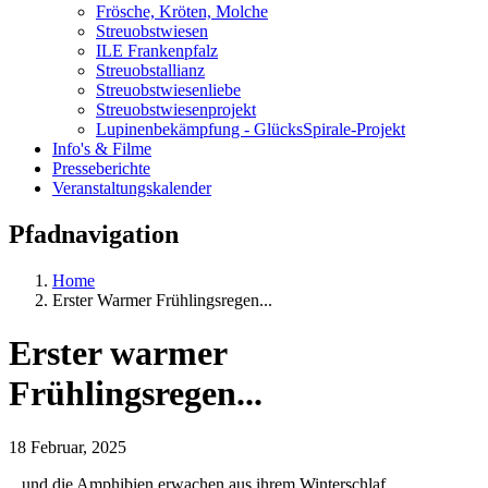
Frösche, Kröten, Molche
Streuobstwiesen
ILE Frankenpfalz
Streuobstallianz
Streuobstwiesenliebe
Streuobstwiesenprojekt
Lupinenbekämpfung - GlücksSpirale-Projekt
Info's & Filme
Presseberichte
Veranstaltungskalender
Pfadnavigation
Home
Erster Warmer Frühlingsregen...
Erster warmer
Frühlingsregen...
18 Februar, 2025
...und die Amphibien erwachen aus ihrem Winterschlaf.