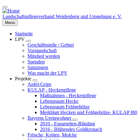
Direkt
zum
Inhalt
Landschaftspflegeverband Weidenberg und Umgebung e. V.
Menü
Startseite
LPV
Toggle
Geschäftsstelle / Gebiet
submenu
Vorstandschaft
Mitglied werden
Spenden
Satzungen
Was macht der LPV
Projekte
Toggle
Apfel-Grips
submenu
KULAP - Heckenpflege
Maßnahmen - Heckenpflege
Lebensraum Hecke
Lebensraum Feldgehölze
Merkblatt Hecken und Feldgehölze- KULAP I80
Bayerns Ureinwohner
Toggle
2010 - Esparsetten-Bläuling
submenu
2016 - Blühendes Goldkronach
Frösche, Kröten, Molche