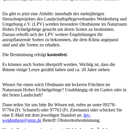
Da gibt es jetzt eine Abhilfe: innerhalb des mehrjährigen
Streuobstprojektes des Landschaftspflegeverbandes Weidenberg und
Umgebung e.V. (LPV) werden besondere Obstbäume im Naturraum
Hohes Fichtelgebirge gesucht um deren Sorten zu bestimmen.
Daraus erhofft sich der LPV weitere Empfehlungen für
anzupflanzende Sorten zu bekommen, die dem Klima angepasst
sind und alte Sorten zu erhalten.
Die Bestimmung erfolgt
kostenfrei
.
Es können auch Sorten überprüft werden. Wichtig ist, dass die
Bäume einige Lenze gezählt haben und ca. 20 Jahre stehen.
Wissen Sie einen solch Obstbaum mit leckeren Früchten im
Naturraum Hohes Fichtelgebirge? Unabhängig ob im Garten oder in
der freien Landschaft?
Dann teilen Sie uns bitte Ihr Wissen mit, rufen an unter 09278-
97764 (Fr. Schamel) oder 97763 (Fr. Ziermann) oder schicken Sie
eine E-Mail mit dem jeweiligen Standort an:
lpv-
weidenberg@gmx.de
Betreff: Obstsortenbestimmung.