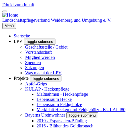
Direkt zum Inhalt
Landschaftspflegeverband Weidenberg und Umgebung e. V.
Menü
Startseite
LPV
Toggle submenu
Geschäftsstelle / Gebiet
Vorstandschaft
Mitglied werden
Spenden
Satzungen
Was macht der LPV
Projekte
Toggle submenu
Apfel-Grips
KULAP - Heckenpflege
Maßnahmen - Heckenpflege
Lebensraum Hecke
Lebensraum Feldgehölze
Merkblatt Hecken und Feldgehölze- KULAP I80
Bayerns Ureinwohner
Toggle submenu
2010 - Esparsetten-Bläuling
2016 - Blühendes Goldkronach