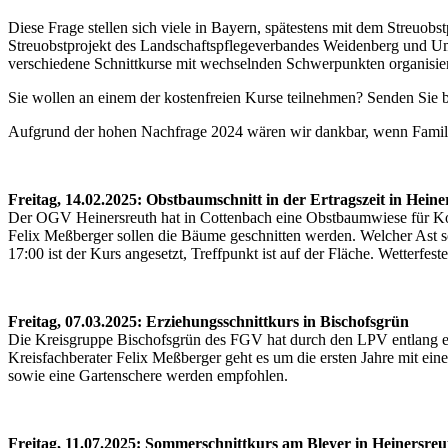
Diese Frage stellen sich viele in Bayern, spätestens mit dem Streuo
Streuobstprojekt des Landschaftspflegeverbandes Weidenberg und Um
verschiedene Schnittkurse mit wechselnden Schwerpunkten organisie
Sie wollen an einem der kostenfreien Kurse teilnehmen? Senden Sie b
Aufgrund der hohen Nachfrage 2024 wären wir dankbar, wenn Famili
Freitag, 14.02.2025: Obstbaumschnitt in der Ertragszeit in Heine
Der OGV Heinersreuth hat in Cottenbach eine Obstbaumwiese für K
Felix Meßberger sollen die Bäume geschnitten werden. Welcher Ast s
17:00 ist der Kurs angesetzt, Treffpunkt ist auf der Fläche. Wetterfes
Freitag, 07.03.2025: Erziehungsschnittkurs in Bischofsgrün
Die Kreisgruppe Bischofsgrün des FGV hat durch den LPV entlang e
Kreisfachberater Felix Meßberger geht es um die ersten Jahre mit e
sowie eine Gartenschere werden empfohlen.
Freitag, 11.07.2025: Sommerschnittkurs am Bleyer in Heinersreu