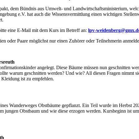
bstpakt, dem Bündnis aus Umwelt- und Landwirtschaftsministerium, welc
gebung e.V. hat auch die Wissensvermittlung einen wichtigen Stelle
rt.
itte eine E-Mail mit dem Kurs im Betreff an:
lpv-weidenberg@gmx.d
en oder Paare möglichst nur einen Zuhörer oder Teilnehmerin anmeld
rsreuth
onfirmationskinder angelegt. Diese Bäume müssen nun geschnitten 
ollte warum geschnitten werden? Und wie? All diesen Fragen nimmt si
te Kleidung ist zu empfehlen.
ines Wanderweges Obstbäume gepflanzt. Ein Teil wurde im Herbst 2023
inem jungen Obstbaum und wie diese erzogen werden. Kursbeginn ist u
th