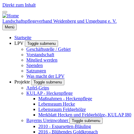
Direkt zum Inhalt
Landschaftspflegeverband Weidenberg und Umgebung e. V.
Menü
Startseite
LPV
Toggle submenu
Geschäftsstelle / Gebiet
Vorstandschaft
Mitglied werden
Spenden
Satzungen
Was macht der LPV
Projekte
Toggle submenu
Apfel-Grips
KULAP - Heckenpflege
Maßnahmen - Heckenpflege
Lebensraum Hecke
Lebensraum Feldgehölze
Merkblatt Hecken und Feldgehölze- KULAP I80
Bayerns Ureinwohner
Toggle submenu
2010 - Esparsetten-Bläuling
2016 - Blühendes Goldkronach